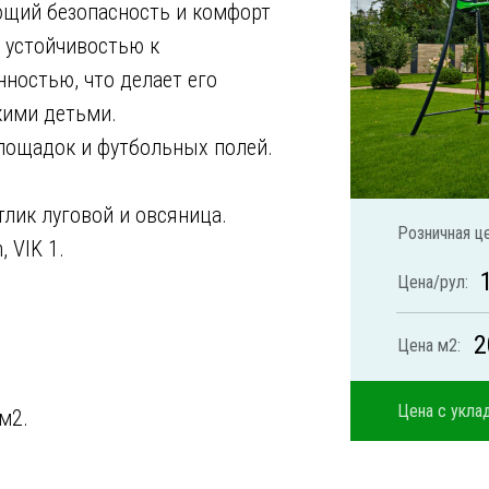
ющий безопасность и комфорт
й устойчивостью к
ностью, что делает его
кими детьми.
лощадок и футбольных полей.
лик луговой и овсяница.
Розничная це
 VIK 1.
Цена/рул:
2
Цена м2:
Цена с уклад
м2.