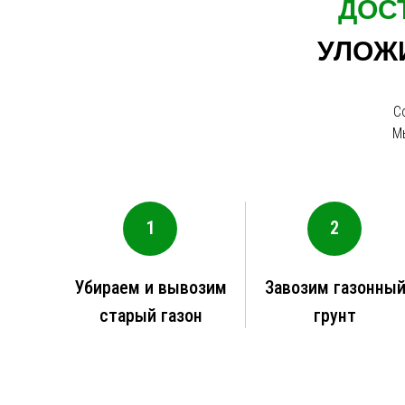
ДОС
УЛОЖИ
С
М
1
2
Убираем и вывозим
Завозим газонны
старый газон
грунт