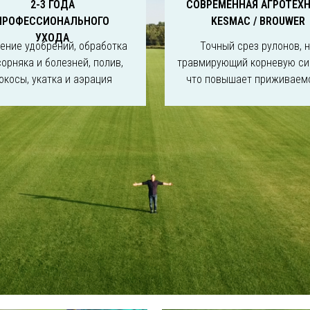
2-3 ГОДА
СОВРЕМЕННАЯ АГРОТЕХ
ПРОФЕССИОНАЛЬНОГО
KESMAC / BROUWER
УХОДА
ение удобрений, обработка
Точный срез рулонов, 
сорняка и болезней, полив,
травмирующий корневую си
окосы, укатка и аэрация
что повышает приживаем