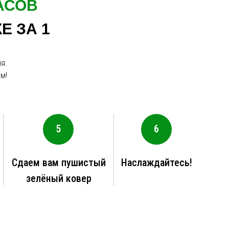
АСОВ
Е ЗА 1
я.
м!
5
6
Сдаем вам пушистый
Наслаждайтесь!
зелёный ковер