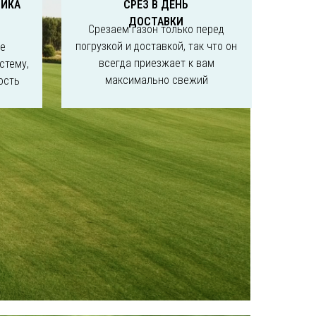
НИКА
СРЕЗ В ДЕНЬ
ДОСТАВКИ
Срезаем газон только перед
погрузкой и доставкой, так что он
не
всегда приезжает к вам
стему,
максимально свежий
ость