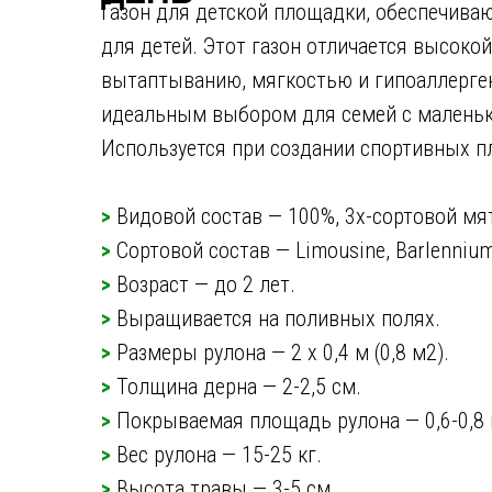
Газон для детской площадки, обеспечива
для детей. Этот газон отличается высоко
Мастерская
газонов
вытаптыванию, мягкостью и гипоаллерген
Ивана Овчаренко
идеальным выбором для семей с малень
Используется при создании спортивных п
+7 499 490 79 09
>
Видовой состав — 100%, 3х-сортовой мят
>
Сортовой состав — Limousine, Barlennium,
>
Возраст — до 2 лет.
>
Выращивается на поливных полях.
>
Размеры рулона — 2 х 0,4 м (0,8 м2).
>
Толщина дерна — 2-2,5 см.
>
Покрываемая площадь рулона — 0,6-0,8 
>
Вес рулона — 15-25 кг.
>
Высота травы — 3-5 см.