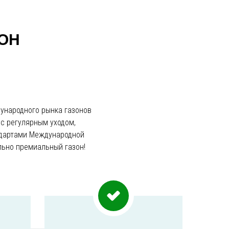
ОН
ународного рынка газонов
 с регулярным уходом,
ндартами Международной
льно премиальный газон!