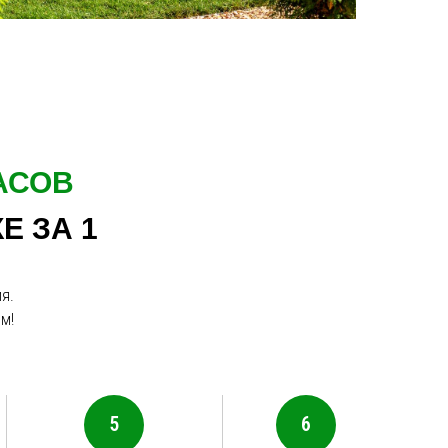
АСОВ
Е ЗА 1
я.
м!
5
6