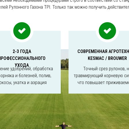
 всеми необходимыми процедурами строго в соотвествии со ста
лей Рулонного Газона TPI. Только так можно получить действите
2-3 ГОДА
СОВРЕМЕННАЯ АГРОТЕХ
ПРОФЕССИОНАЛЬНОГО
KESMAC / BROUWER
УХОДА
ение удобрений, обработка
Точный срез рулонов, 
сорняка и болезней, полив,
травмирующий корневую си
окосы, укатка и аэрация
что повышает приживаем