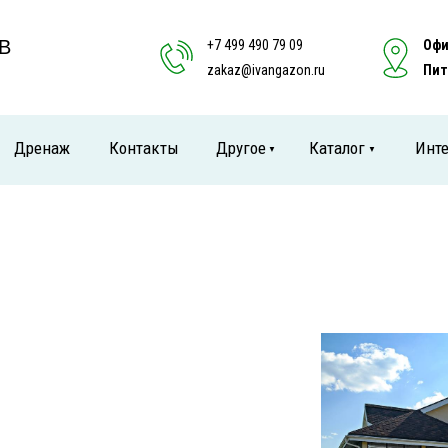
В
+7 499 490 79 09
Офи
zakaz@ivangazon.ru
Пит
Дренаж
Контакты
Другое
Каталог
Инте
▼
▼
А