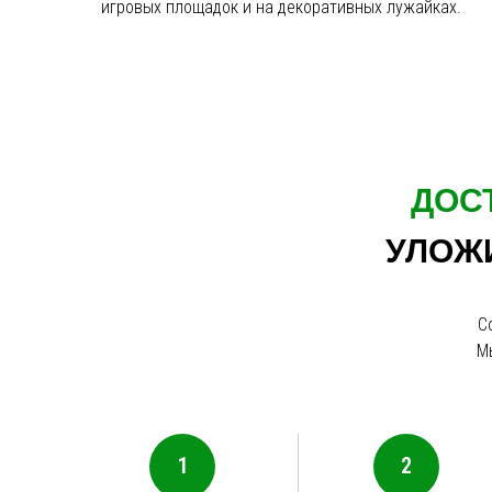
игровых площадок и на декоративных лужайках.
ДОС
УЛОЖИ
С
М
1
2