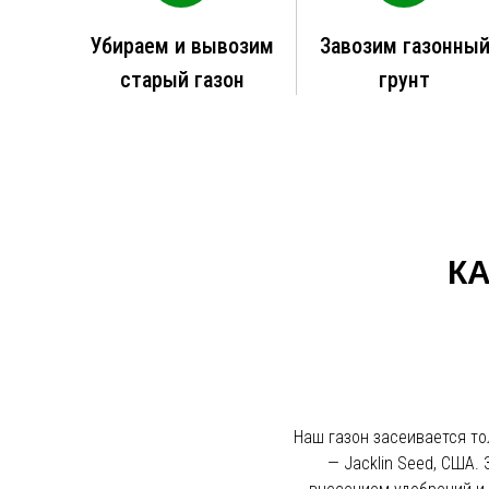
Убираем и вывозим
Завозим газонны
старый газон
грунт
К
Наш газон засеивается т
— Jacklin Seed, США.