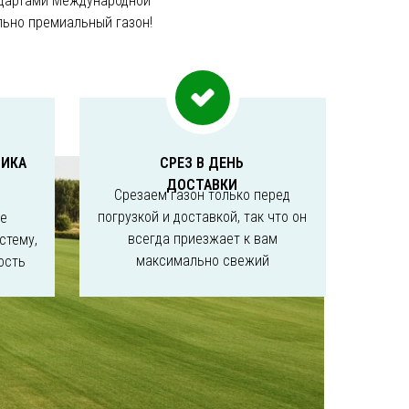
ндартами Международной
льно премиальный газон!
НИКА
СРЕЗ В ДЕНЬ
ДОСТАВКИ
Срезаем газон только перед
погрузкой и доставкой, так что он
не
всегда приезжает к вам
стему,
максимально свежий
ость