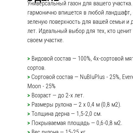
Универсальный газон для вашего участка.
гармонично впишется в любой ландшафт, 
Мастерская
газонов
зеленую поверхность для вашей семьи и 
Ивана Овчаренко
лет. Идеальный выбор для тех, кто ценит 
своем участке.
+7 499 490 79 09
>
Видовой состав — 100%, 4х-сортовой мя
сортов.
>
Сортовой состав — NuBluPlus - 25%, Everes
Moon - 25%
>
Возраст — до 2-х лет.
>
Размеры рулона — 2 х 0,4 м (0,8 м2).
>
Толщина дерна — 1,5-2,0 см.
>
Покрываемая площадь — 0,6-0,8 м2.
>
Вес рулона — 15-25 кг.