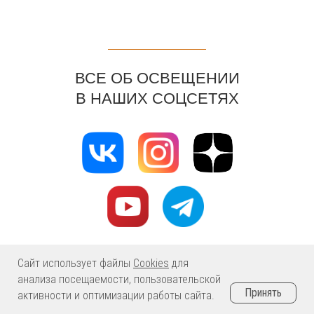
полной. Дети носятся, играют в футбол.
Взрослые тоже пробежать могут, но чаще
сидят на стульях и лежат на шезлонгах (все
стоит на газоне). Бассейны для самых
маленьких и песочницы тоже обосновались
тут же. Газон при этом только хорошеет.
ВСЕ ОБ ОСВЕЩЕНИИ
В НАШИХ СОЦСЕТЯХ
Сайт использует файлы
Cookies
для
анализа посещаемости, пользовательской
Принять
активности и оптимизации работы сайта.