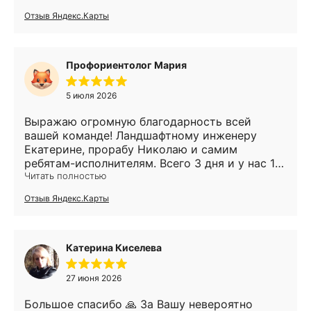
организацию, пока нас не было дома.
Отзыв Яндекс.Карты
Приехали, а вокруг дома благодать. Ребята
выпололи заросший участок так, будто там
никогда ничего не росло. Спасибо огромное!
Профориентолог Мария
5 июля 2026
Выражаю огромную благодарность всей
вашей команде! Ландшафтному инженеру
Екатерине, прорабу Николаю и самим
ребятам-исполнителям. Всего 3 дня и у нас 10
соток чудесного газона. Хочу отметить
Читать полностью
оперативность, четкость и слаженность всех
Отзыв Яндекс.Карты
работников. С Екатериной и Николаем очень
комфортно работать. Все по делу и понятно и
по-человечески. Сама работа ребят- это
слаженный механизм. Ребята работящие и
Катерина Киселева
знающие свое дело под предводительством
бдительного Джаника. Приятно удивлены, что
27 июня 2026
хоть где-то порядок. Уже забыли как это,
когда нет вопросов. Теперь у нас красота! Еще
Большое спасибо 🙏 За Вашу невероятно