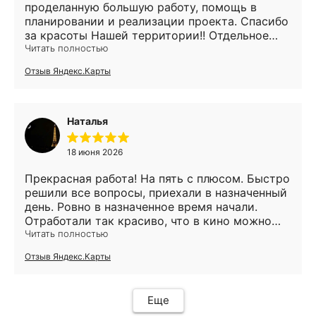
раз спасибо!
проделанную большую работу, помощь в
планировании и реализации проекта. Спасибо
за красоты Нашей территории!! Отдельное
спасибо!!!! Нашей феи -Анне❤️ и ее команде!
Читать полностью
Максим -лучший инженер автополива . Все по
Отзыв Яндекс.Карты
плану . И только тепло в сердце!!! Пока не
могу ничего сказать про траву и ее
приживаемость, но надеюсь все у нас будет
хорошо 👌
Наталья
18 июня 2026
Прекрасная работа! На пять с плюсом. Быстро
решили все вопросы, приехали в назначенный
день. Ровно в назначенное время начали.
Отработали так красиво, что в кино можно
показывать. Все после себя убрали. Вместо
Читать полностью
кошмара после стройки на участке теперь
Отзыв Яндекс.Карты
идеальный газон. Рекомендую. Дополняю
отзыв спустя год. Газон с каждым днем все
лучше и увереннее. Сначала мы пылинки с
Еще
него сдували, теперь же эксплуатируем по