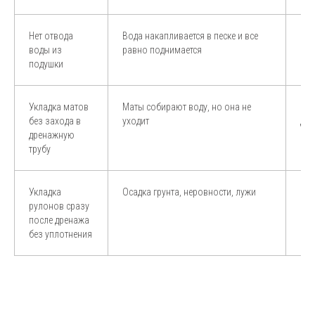
Нет отвода
Вода накапливается в песке и все
Сде
воды из
равно поднимается
или
подушки
Укладка матов
Маты собирают воду, но она не
Кра
без захода в
уходит
дре
дренажную
трубу
Укладка
Осадка грунта, неровности, лужи
Про
рулонов сразу
нед
после дренажа
без уплотнения