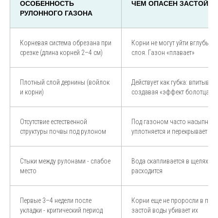
ОСОБЕННОСТЬ
ЧЕМ ОПАСЕН ЗАСТОЙ 
РУЛОННОГО ГАЗОНА
Корневая система обрезана при
Корни не могут уйти вглубь о
срезке (длина корней 2–4 см)
слоя. Газон «плавает»
Плотный слой дернины (войлок
Действует как губка: впитывает
и корни)
создавая «эффект болотца»
Отсутствие естественной
Под газоном часто насыпной 
структуры почвы под рулоном
уплотняется и перекрывает др
Стыки между рулонами - слабое
Вода скапливается в щелях, ко
место
расходится
Первые 3–4 недели после
Корни еще не проросли в поч
укладки - критический период
застой воды убивает их