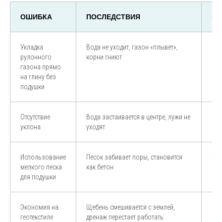
ОШИБКА
ПОСЛЕДСТВИЯ
КА
Укладка
Вода не уходит, газон «плывет»,
Обя
рулонного
корни гниют
+ щ
газона прямо
на глину без
подушки
Отсутствие
Вода застаивается в центре, лужи не
Соз
уклона
уходят
пос
Использование
Песок забивает поры, становится
Тол
мелкого песка
как бетон
(фр
для подушки
Экономия на
Щебень смешивается с землей,
Гео
геотекстиле
дренаж перестает работать
и н