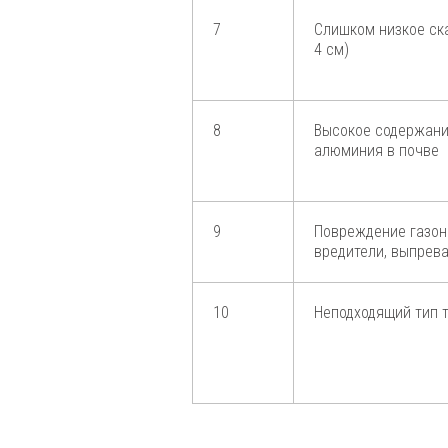
7
Слишком низкое ск
4 см)
8
Высокое содержани
алюминия в почве
9
Повреждение газона
вредители, выпрев
10
Неподходящий тип 