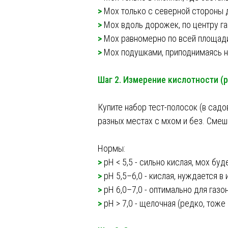
>
Мох только с северной стороны 
>
Мох вдоль дорожек, по центру га
>
Мох равномерно по всей площади
>
Мох подушками, приподнимаясь н
Шаг 2. Измерение кислотности (
Купите набор тест-полосок (в сад
разных местах с мхом и без. Смеша
Нормы:
>
pH < 5,5 - сильно кислая, мох буд
>
pH 5,5–6,0 - кислая, нуждается в
>
pH 6,0–7,0 - оптимально для газон
>
pH > 7,0 - щелочная (редко, тоже 