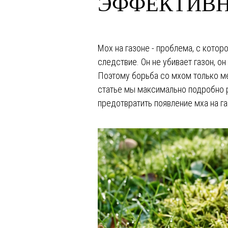
ЭФФЕКТИВН
Мастерская
газонов
Ивана Овчаренко
Мох на газоне - проблема, с котор
следствие. Он не убивает газон, о
+7 499 490 79 09
Поэтому борьба со мхом только ме
статье мы максимально подробно ра
предотвратить появление мха на га