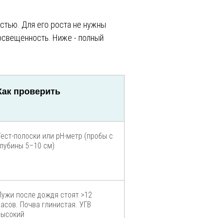
остью. Для его роста не нужны
 освещенность. Ниже - полный
Как проверить
Тест-полоски или pH-метр (пробы с
глубины 5–10 см)
Лужи после дождя стоят >12
часов. Почва глинистая. УГВ
высокий