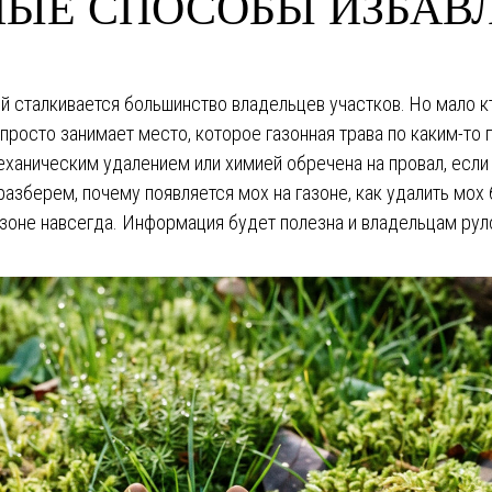
ЫЕ СПОСОБЫ ИЗБАВ
ой сталкивается большинство владельцев участков. Но мало кто
н просто занимает место, которое газонная трава по каким-т
ханическим удалением или химией обречена на провал, если н
зберем, почему появляется мох на газоне, как удалить мох б
зоне навсегда. Информация будет полезна и владельцам руло