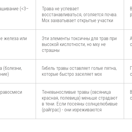
ашивание (<3–
Трава не успевает
восстанавливаться, оголяется почва.
Мох захватывает открытые участки
е железа или
Эти элементы токсичны для трав при
высокой кислотности, но мху не
страшны
 (болезни,
Гибель травы оставляет голые пятна,
ание)
которые быстро заселяет мох
травосмеси
Теневыносливые травы (овсяница
красная, полевица) меньше страдают
с
в тени. Если посеяны солнцелюбивые
(райграс) - они изреживаются