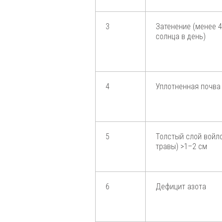
3
Затенение (менее 
солнца в день)
4
Уплотненная почва
5
Толстый слой войл
травы) >1–2 см
6
Дефицит азота