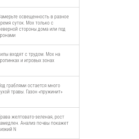
Замерьте освещенность в разное
время суток. Мох только с
северной стороны дома или под
кронами
Вилы входят с трудом. Мох на
тропинках и игровых зонах
Под граблями остается много
сухой травы. Газон «пружинит»
Трава желтовато-зеленая, рост
замедлен. Анализ почвы покажет
низкий N