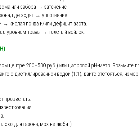
дома или забора → затенение.
зона, где ходят → уплотнение.
 → кислая почва и/или дефицит азота.
ад уровнем травы → толстый войлок.
pH)
овом центре 200–500 руб.) или цифровой pH-метр. Возьмите п
йте с дистиллированной водой (1:1), дайте отстояться, измер
ет процветать.
 известковании.
а.
плохо для газона, мох не любит).