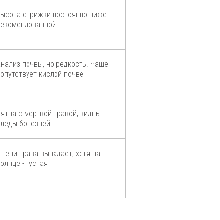
Высота стрижки постоянно ниже
рекомендованной
Анализ почвы, но редкость. Чаще
сопутствует кислой почве
Пятна с мертвой травой, видны
следы болезней
В тени трава выпадает, хотя на
олнце - густая